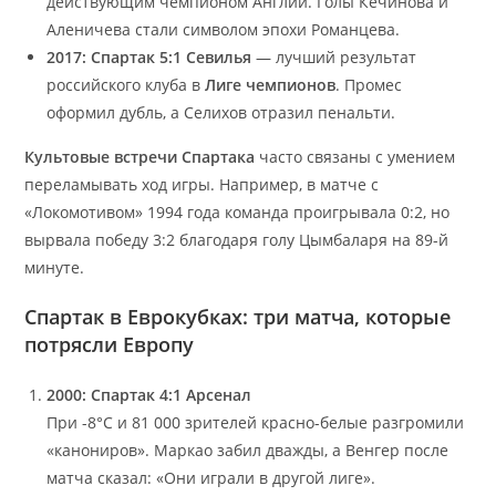
действующим чемпионом Англии. Голы Кечинова и
Аленичева стали символом эпохи Романцева.
2017: Спартак 5:1 Севилья
— лучший результат
российского клуба в
Лиге чемпионов
. Промес
оформил дубль, а Селихов отразил пенальти.
Культовые встречи Спартака
часто связаны с умением
переламывать ход игры. Например, в матче с
«Локомотивом» 1994 года команда проигрывала 0:2, но
вырвала победу 3:2 благодаря голу Цымбаларя на 89-й
минуте.
Спартак в Еврокубках: три матча, которые
потрясли Европу
2000: Спартак 4:1 Арсенал
При -8°C и 81 000 зрителей красно-белые разгромили
«канониров». Маркао забил дважды, а Венгер после
матча сказал: «Они играли в другой лиге».